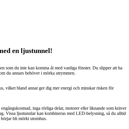
 med en ljustunnel!
n som du inte kan komma åt med vanliga fönster. Du slipper att ha
 som du annars behöver i mörka utrymmen.
us, vilket bland annat ger dig mer energi och minskar risken för
n engångskostnad, inga rörliga delar, motorer eller liknande som kräver
ng. Vissa ljustunnlar kan kombineras med LED-belysning, så du alltid
t börjar bli mörkt utomhus.