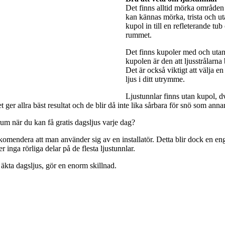
Det finns alltid mörka områden 
kan kännas mörka, trista och utan
kupol in till en refleterande tub
rummet.
Det finns kupoler med och utan 
kupolen är den att ljusstrålarna
Det är också viktigt att välja e
ljus i ditt utrymme.
Ljustunnlar finns utan kupol, dv
ger allra bäst resultat och de blir då inte lika sårbara för snö som anna
rum när du kan få gratis dagsljus varje dag?
rekomendera att man använder sig av en installatör. Detta blir dock en engå
 inga rörliga delar på de flesta ljustunnlar.
 äkta dagsljus, gör en enorm skillnad.