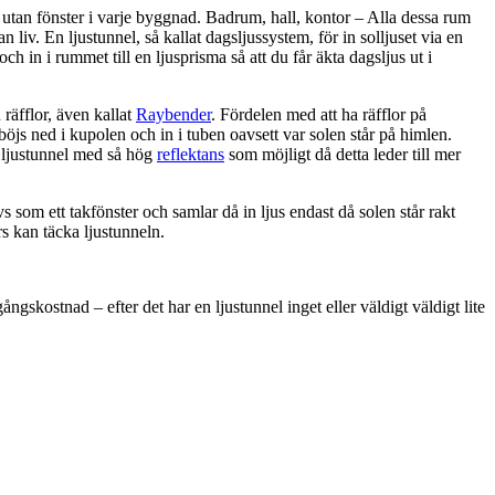
utan fönster i varje byggnad. Badrum, hall, kontor – Alla dessa rum
 liv. En ljustunnel, så kallat dagsljussystem, för in solljuset via en
 och in i rummet till en ljusprisma så att du får äkta dagsljus ut i
räfflor, även kallat
Raybender
. Fördelen med att ha räfflor på
 böjs ned i kupolen och in i tuben oavsett var solen står på himlen.
n ljustunnel med så hög
reflektans
som möjligt då detta leder till mer
s som ett takfönster och samlar då in ljus endast då solen står rakt
rs kan täcka ljustunneln.
ngskostnad – efter det har en ljustunnel inget eller väldigt väldigt lite