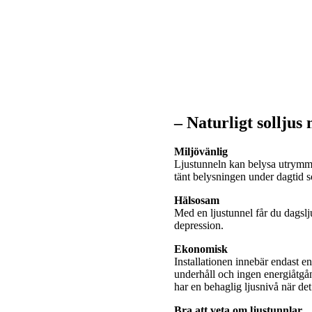
– Naturligt solljus
Miljövänlig
Ljustunneln kan belysa utrymme
tänt belysningen under dagtid
Hälsosam
Med en ljustunnel får du dagslj
depression.
Ekonomisk
Installationen innebär endast e
underhåll och ingen energiåtgå
har en behaglig ljusnivå när de
Bra att veta om ljustunnlar