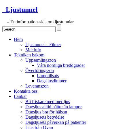
Ljustunnel
– En informationssida om ljustunnlar
Hem
Ljustunnel – Filmer
Mer info
Tekniken bakom
Uppsamlingszon
Våra nordliga breddgrader
Överföringszon
Lamptillsats
Dagsljusdimmer
Leveranszon
Kontakta oss
Länkar
Bli friskare med mer ljus
Dagsljus alltid bättre än lampor
Dagsljus bra för hälsan
Dagsljusets betydelse
Dagsljusets påverkan på patienter
Ljus från Ovan