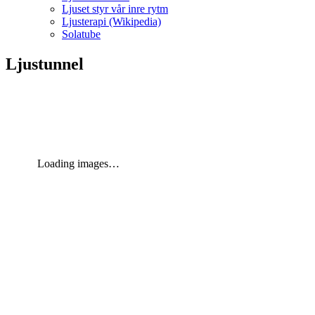
Ljuset styr vår inre rytm
Ljusterapi (Wikipedia)
Solatube
Ljustunnel
Loading images…