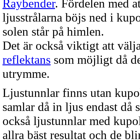
Raybender
. Fördelen med at
ljusstrålarna böjs ned i kup
solen står på himlen.
Det är också viktigt att väl
reflektans
som möjligt då dett
utrymme.
Ljustunnlar finns utan kupo
samlar då in ljus endast då s
också ljustunnlar med kupo
allra bäst resultat och de bl