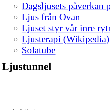
Dagsljusets påverkan p
Ljus från Ovan
Ljuset styr vår inre ry
Ljusterapi (Wikipedia)
Solatube
Ljustunnel