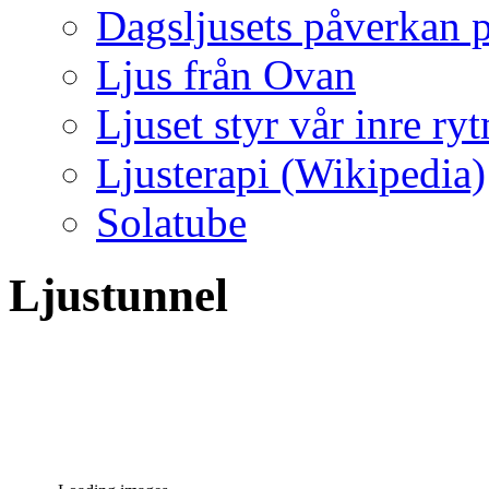
Dagsljusets påverkan p
Ljus från Ovan
Ljuset styr vår inre ry
Ljusterapi (Wikipedia)
Solatube
Ljustunnel