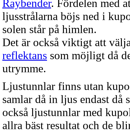
Raybender
. Fördelen med at
ljusstrålarna böjs ned i kup
solen står på himlen.
Det är också viktigt att väl
reflektans
som möjligt då dett
utrymme.
Ljustunnlar finns utan kupo
samlar då in ljus endast då s
också ljustunnlar med kupo
allra bäst resultat och de bl