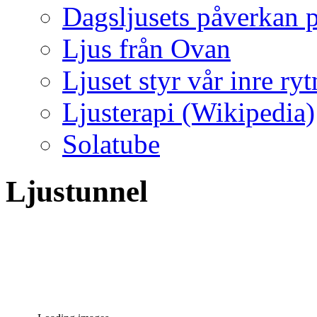
Dagsljusets påverkan p
Ljus från Ovan
Ljuset styr vår inre ry
Ljusterapi (Wikipedia)
Solatube
Ljustunnel