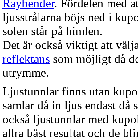
Raybender
. Fördelen med at
ljusstrålarna böjs ned i kup
solen står på himlen.
Det är också viktigt att väl
reflektans
som möjligt då dett
utrymme.
Ljustunnlar finns utan kupo
samlar då in ljus endast då s
också ljustunnlar med kupo
allra bäst resultat och de bl