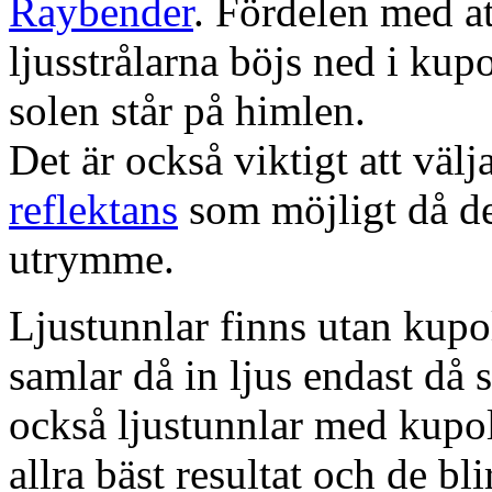
Raybender
. Fördelen med at
ljusstrålarna böjs ned i kup
solen står på himlen.
Det är också viktigt att väl
reflektans
som möjligt då dett
utrymme.
Ljustunnlar finns utan kupo
samlar då in ljus endast då s
också ljustunnlar med kupo
allra bäst resultat och de bl