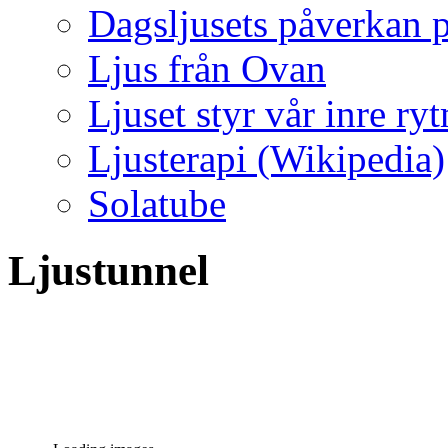
Dagsljusets påverkan p
Ljus från Ovan
Ljuset styr vår inre ry
Ljusterapi (Wikipedia)
Solatube
Ljustunnel