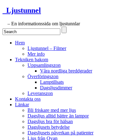
Ljustunnel
– En informationssida om ljustunnlar
Hem
Ljustunnel – Filmer
Mer info
Tekniken bakom
Uppsamlingszon
Våra nordliga breddgrader
Överföringszon
Lamptillsats
Dagsljusdimmer
Leveranszon
Kontakta oss
Länkar
Bli friskare med mer ljus
Dagsljus alltid bättre än lampor
Dagsljus bra för hälsan
Dagsljusets betydelse
Dagsljusets påverkan på patienter
Ljus från Ovan