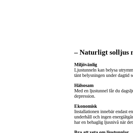
– Naturligt solljus
Miljövänlig
Ljustunneln kan belysa utrymme
tänt belysningen under dagtid
Hälsosam
Med en ljustunnel får du dagslj
depression.
Ekonomisk
Installationen innebär endast e
underhåll och ingen energiåtgå
har en behaglig ljusnivå när de
Bra att veta om ljustunnlar