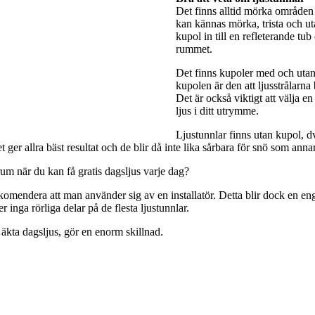
Det finns alltid mörka områden 
kan kännas mörka, trista och utan
kupol in till en refleterande tub
rummet.
Det finns kupoler med och utan 
kupolen är den att ljusstrålarna
Det är också viktigt att välja e
ljus i ditt utrymme.
Ljustunnlar finns utan kupol, dv
ger allra bäst resultat och de blir då inte lika sårbara för snö som anna
rum när du kan få gratis dagsljus varje dag?
rekomendera att man använder sig av en installatör. Detta blir dock en engå
 inga rörliga delar på de flesta ljustunnlar.
 äkta dagsljus, gör en enorm skillnad.