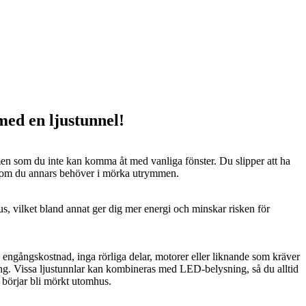
 med en ljustunnel!
n som du inte kan komma åt med vanliga fönster. Du slipper att ha
 som du annars behöver i mörka utrymmen.
us, vilket bland annat ger dig mer energi och minskar risken för
n engångskostnad, inga rörliga delar, motorer eller liknande som kräver
ng. Vissa ljustunnlar kan kombineras med LED-belysning, så du alltid
t börjar bli mörkt utomhus.