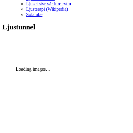
Ljuset styr vår inre rytm
Ljusterapi (Wikipedia)
Solatube
Ljustunnel
Loading images…