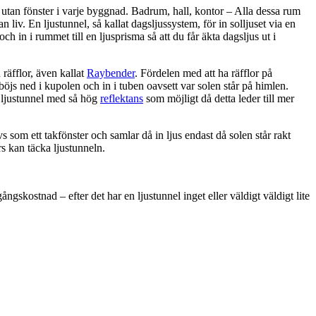
utan fönster i varje byggnad. Badrum, hall, kontor – Alla dessa rum
 liv. En ljustunnel, så kallat dagsljussystem, för in solljuset via en
 och in i rummet till en ljusprisma så att du får äkta dagsljus ut i
räfflor, även kallat
Raybender
. Fördelen med att ha räfflor på
 böjs ned i kupolen och in i tuben oavsett var solen står på himlen.
n ljustunnel med så hög
reflektans
som möjligt då detta leder till mer
s som ett takfönster och samlar då in ljus endast då solen står rakt
rs kan täcka ljustunneln.
ngskostnad – efter det har en ljustunnel inget eller väldigt väldigt lite