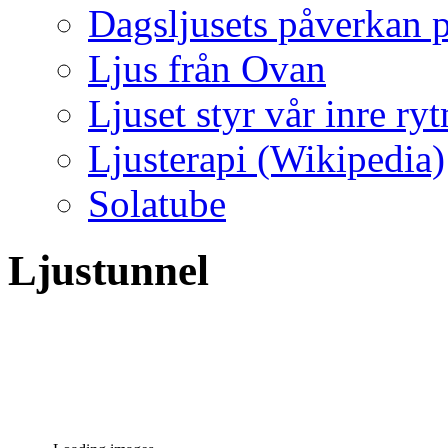
Dagsljusets påverkan p
Ljus från Ovan
Ljuset styr vår inre ry
Ljusterapi (Wikipedia)
Solatube
Ljustunnel