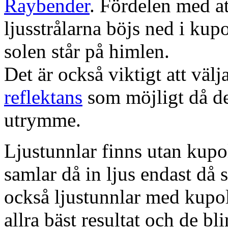
Raybender
. Fördelen med at
ljusstrålarna böjs ned i kup
solen står på himlen.
Det är också viktigt att väl
reflektans
som möjligt då dett
utrymme.
Ljustunnlar finns utan kupo
samlar då in ljus endast då s
också ljustunnlar med kupo
allra bäst resultat och de bl