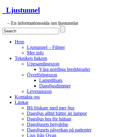
Ljustunnel
– En informationssida om ljustunnlar
Hem
Ljustunnel – Filmer
Mer info
Tekniken bakom
Uppsamlingszon
Våra nordliga breddgrader
Överföringszon
Lamptillsats
Dagsljusdimmer
Leveranszon
Kontakta oss
Länkar
Bli friskare med mer ljus
Dagsljus alltid bättre än lampor
Dagsljus bra för hälsan
Dagsljusets betydelse
Dagsljusets påverkan på patienter
Ljus från Ovan