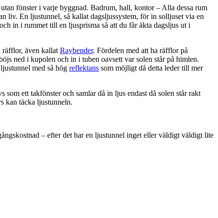
utan fönster i varje byggnad. Badrum, hall, kontor – Alla dessa rum
 liv. En ljustunnel, så kallat dagsljussystem, för in solljuset via en
 och in i rummet till en ljusprisma så att du får äkta dagsljus ut i
räfflor, även kallat
Raybender
. Fördelen med att ha räfflor på
 böjs ned i kupolen och in i tuben oavsett var solen står på himlen.
n ljustunnel med så hög
reflektans
som möjligt då detta leder till mer
s som ett takfönster och samlar då in ljus endast då solen står rakt
rs kan täcka ljustunneln.
ngskostnad – efter det har en ljustunnel inget eller väldigt väldigt lite