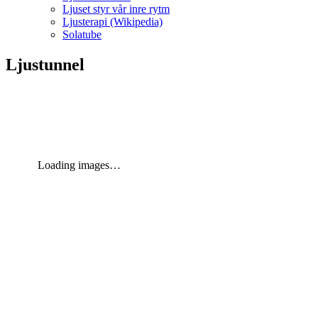
Ljuset styr vår inre rytm
Ljusterapi (Wikipedia)
Solatube
Ljustunnel
Loading images…