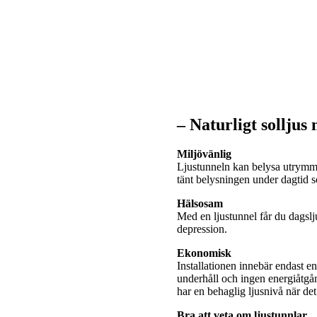
– Naturligt solljus
Miljövänlig
Ljustunneln kan belysa utrymme
tänt belysningen under dagtid
Hälsosam
Med en ljustunnel får du dagslj
depression.
Ekonomisk
Installationen innebär endast e
underhåll och ingen energiåtgå
har en behaglig ljusnivå när de
Bra att veta om ljustunnlar