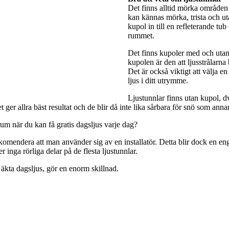
Det finns alltid mörka områden 
kan kännas mörka, trista och utan
kupol in till en refleterande tub
rummet.
Det finns kupoler med och utan 
kupolen är den att ljusstrålarna
Det är också viktigt att välja e
ljus i ditt utrymme.
Ljustunnlar finns utan kupol, dv
ger allra bäst resultat och de blir då inte lika sårbara för snö som anna
rum när du kan få gratis dagsljus varje dag?
rekomendera att man använder sig av en installatör. Detta blir dock en engå
 inga rörliga delar på de flesta ljustunnlar.
 äkta dagsljus, gör en enorm skillnad.