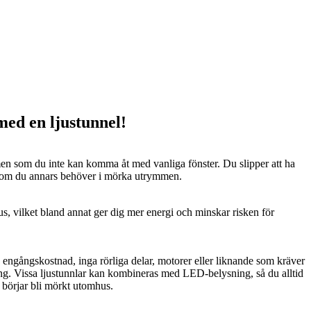
 med en ljustunnel!
n som du inte kan komma åt med vanliga fönster. Du slipper att ha
 som du annars behöver i mörka utrymmen.
us, vilket bland annat ger dig mer energi och minskar risken för
n engångskostnad, inga rörliga delar, motorer eller liknande som kräver
ng. Vissa ljustunnlar kan kombineras med LED-belysning, så du alltid
t börjar bli mörkt utomhus.