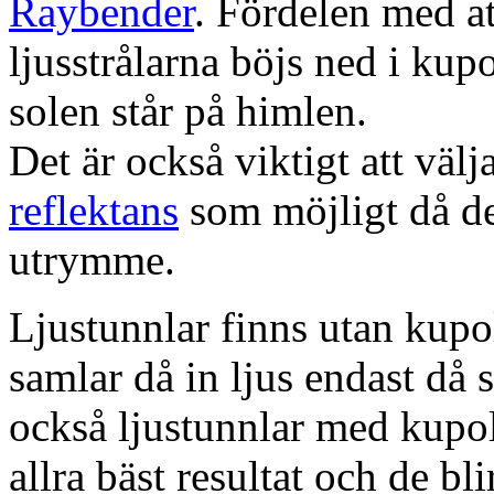
Raybender
. Fördelen med at
ljusstrålarna böjs ned i kup
solen står på himlen.
Det är också viktigt att väl
reflektans
som möjligt då dett
utrymme.
Ljustunnlar finns utan kupo
samlar då in ljus endast då s
också ljustunnlar med kupo
allra bäst resultat och de bl