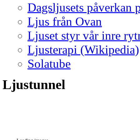
Dagsljusets påverkan p
Ljus från Ovan
Ljuset styr vår inre ry
Ljusterapi (Wikipedia)
Solatube
Ljustunnel