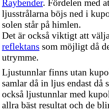
Raybender
. Fördelen med at
ljusstrålarna böjs ned i kup
solen står på himlen.
Det är också viktigt att väl
reflektans
som möjligt då dett
utrymme.
Ljustunnlar finns utan kupo
samlar då in ljus endast då s
också ljustunnlar med kupo
allra bäst resultat och de bl