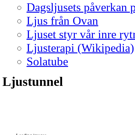
Dagsljusets påverkan p
Ljus från Ovan
Ljuset styr vår inre ry
Ljusterapi (Wikipedia)
Solatube
Ljustunnel