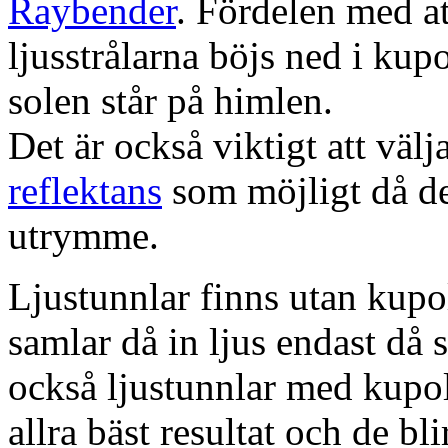
Raybender
. Fördelen med at
ljusstrålarna böjs ned i kup
solen står på himlen.
Det är också viktigt att väl
reflektans
som möjligt då dett
utrymme.
Ljustunnlar finns utan kupo
samlar då in ljus endast då s
också ljustunnlar med kupo
allra bäst resultat och de bl