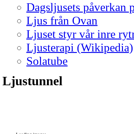
Dagsljusets påverkan p
Ljus från Ovan
Ljuset styr vår inre ry
Ljusterapi (Wikipedia)
Solatube
Ljustunnel