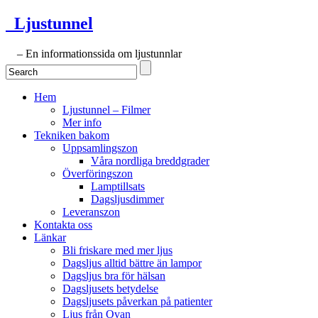
Ljustunnel
– En informationssida om ljustunnlar
Hem
Ljustunnel – Filmer
Mer info
Tekniken bakom
Uppsamlingszon
Våra nordliga breddgrader
Överföringszon
Lamptillsats
Dagsljusdimmer
Leveranszon
Kontakta oss
Länkar
Bli friskare med mer ljus
Dagsljus alltid bättre än lampor
Dagsljus bra för hälsan
Dagsljusets betydelse
Dagsljusets påverkan på patienter
Ljus från Ovan