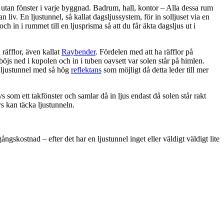
utan fönster i varje byggnad. Badrum, hall, kontor – Alla dessa rum
 liv. En ljustunnel, så kallat dagsljussystem, för in solljuset via en
 och in i rummet till en ljusprisma så att du får äkta dagsljus ut i
räfflor, även kallat
Raybender
. Fördelen med att ha räfflor på
 böjs ned i kupolen och in i tuben oavsett var solen står på himlen.
n ljustunnel med så hög
reflektans
som möjligt då detta leder till mer
s som ett takfönster och samlar då in ljus endast då solen står rakt
rs kan täcka ljustunneln.
ngskostnad – efter det har en ljustunnel inget eller väldigt väldigt lite