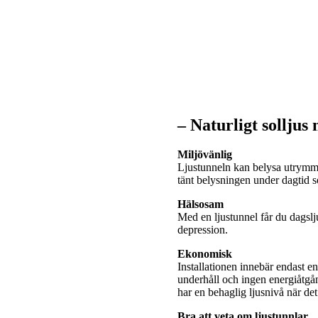
– Naturligt solljus
Miljövänlig
Ljustunneln kan belysa utrymme
tänt belysningen under dagtid
Hälsosam
Med en ljustunnel får du dagslj
depression.
Ekonomisk
Installationen innebär endast e
underhåll och ingen energiåtgå
har en behaglig ljusnivå när de
Bra att veta om ljustunnlar