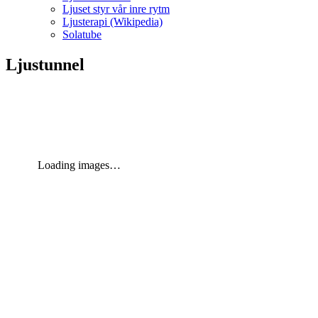
Ljuset styr vår inre rytm
Ljusterapi (Wikipedia)
Solatube
Ljustunnel
Loading images…