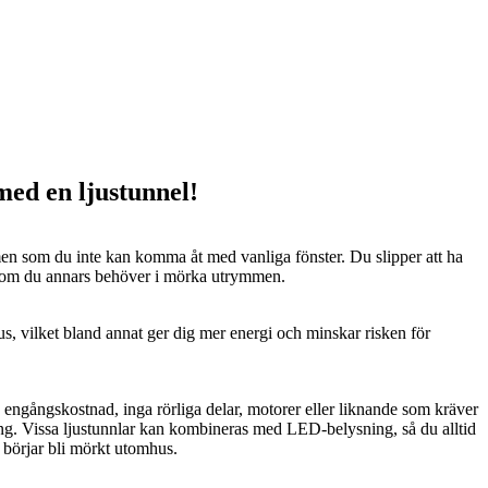
 med en ljustunnel!
n som du inte kan komma åt med vanliga fönster. Du slipper att ha
 som du annars behöver i mörka utrymmen.
us, vilket bland annat ger dig mer energi och minskar risken för
n engångskostnad, inga rörliga delar, motorer eller liknande som kräver
ng. Vissa ljustunnlar kan kombineras med LED-belysning, så du alltid
t börjar bli mörkt utomhus.