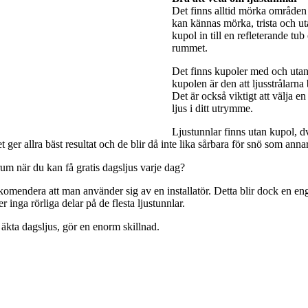
Det finns alltid mörka områden 
kan kännas mörka, trista och utan
kupol in till en refleterande tub
rummet.
Det finns kupoler med och utan 
kupolen är den att ljusstrålarna
Det är också viktigt att välja e
ljus i ditt utrymme.
Ljustunnlar finns utan kupol, dv
ger allra bäst resultat och de blir då inte lika sårbara för snö som anna
rum när du kan få gratis dagsljus varje dag?
rekomendera att man använder sig av en installatör. Detta blir dock en engå
 inga rörliga delar på de flesta ljustunnlar.
 äkta dagsljus, gör en enorm skillnad.