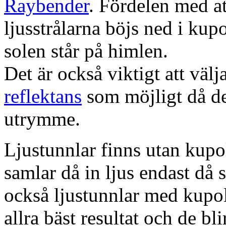
Raybender
. Fördelen med at
ljusstrålarna böjs ned i kup
solen står på himlen.
Det är också viktigt att väl
reflektans
som möjligt då dett
utrymme.
Ljustunnlar finns utan kupo
samlar då in ljus endast då s
också ljustunnlar med kupo
allra bäst resultat och de bl