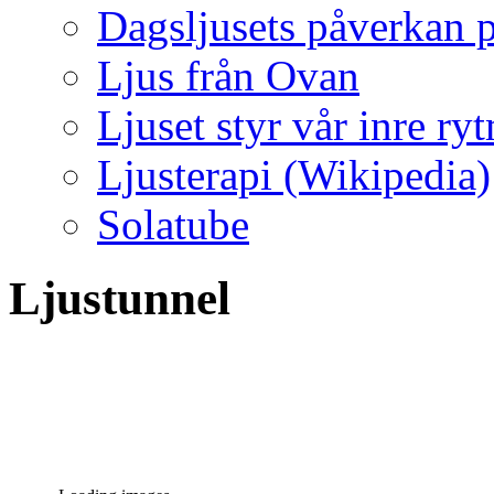
Dagsljusets påverkan p
Ljus från Ovan
Ljuset styr vår inre ry
Ljusterapi (Wikipedia)
Solatube
Ljustunnel