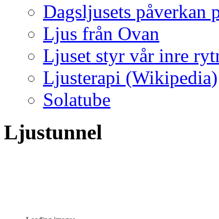
Dagsljusets påverkan p
Ljus från Ovan
Ljuset styr vår inre ry
Ljusterapi (Wikipedia)
Solatube
Ljustunnel