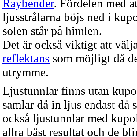
Raybender
. Fördelen med at
ljusstrålarna böjs ned i kup
solen står på himlen.
Det är också viktigt att väl
reflektans
som möjligt då dett
utrymme.
Ljustunnlar finns utan kupo
samlar då in ljus endast då s
också ljustunnlar med kupo
allra bäst resultat och de bl