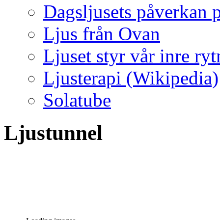
Dagsljusets påverkan p
Ljus från Ovan
Ljuset styr vår inre ry
Ljusterapi (Wikipedia)
Solatube
Ljustunnel