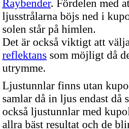
Raybender
. Fördelen med at
ljusstrålarna böjs ned i kup
solen står på himlen.
Det är också viktigt att väl
reflektans
som möjligt då dett
utrymme.
Ljustunnlar finns utan kupo
samlar då in ljus endast då s
också ljustunnlar med kupo
allra bäst resultat och de bl