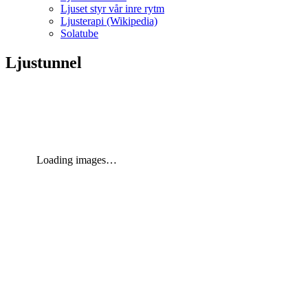
Ljuset styr vår inre rytm
Ljusterapi (Wikipedia)
Solatube
Ljustunnel
Loading images…