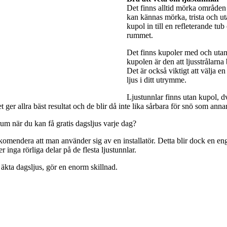
Det finns alltid mörka områden 
kan kännas mörka, trista och utan
kupol in till en refleterande tub
rummet.
Det finns kupoler med och utan 
kupolen är den att ljusstrålarna
Det är också viktigt att välja e
ljus i ditt utrymme.
Ljustunnlar finns utan kupol, dv
ger allra bäst resultat och de blir då inte lika sårbara för snö som anna
rum när du kan få gratis dagsljus varje dag?
rekomendera att man använder sig av en installatör. Detta blir dock en engå
 inga rörliga delar på de flesta ljustunnlar.
 äkta dagsljus, gör en enorm skillnad.