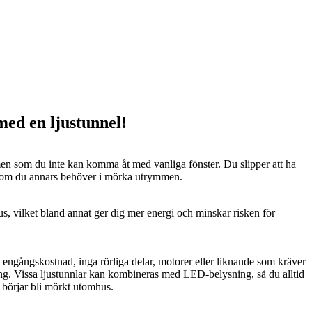
 med en ljustunnel!
n som du inte kan komma åt med vanliga fönster. Du slipper att ha
 som du annars behöver i mörka utrymmen.
us, vilket bland annat ger dig mer energi och minskar risken för
n engångskostnad, inga rörliga delar, motorer eller liknande som kräver
ng. Vissa ljustunnlar kan kombineras med LED-belysning, så du alltid
t börjar bli mörkt utomhus.