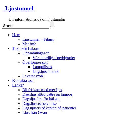
Ljustunnel
– En informationssida om ljustunnlar
Hem
Ljustunnel – Filmer
Mer info
Tekniken bakom
Uppsamlingszon
Våra nordliga breddgrader
Överföringszon
Lamptillsats
Dagsljusdimmer
Leveranszon
Kontakta oss
Länkar
Bli friskare med mer ljus
Dagsljus alltid bättre än lampor
Dagsljus bra för hälsan
Dagsljusets betydelse
Dagsljusets påverkan på patienter
Ljus från Ovan