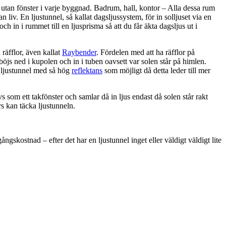
utan fönster i varje byggnad. Badrum, hall, kontor – Alla dessa rum
 liv. En ljustunnel, så kallat dagsljussystem, för in solljuset via en
 och in i rummet till en ljusprisma så att du får äkta dagsljus ut i
räfflor, även kallat
Raybender
. Fördelen med att ha räfflor på
 böjs ned i kupolen och in i tuben oavsett var solen står på himlen.
n ljustunnel med så hög
reflektans
som möjligt då detta leder till mer
s som ett takfönster och samlar då in ljus endast då solen står rakt
rs kan täcka ljustunneln.
ngskostnad – efter det har en ljustunnel inget eller väldigt väldigt lite