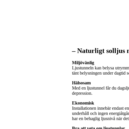
– Naturligt solljus
Miljövänlig
Ljustunneln kan belysa utrymme
tänt belysningen under dagtid
Hälsosam
Med en ljustunnel får du dagslj
depression.
Ekonomisk
Installationen innebär endast e
underhåll och ingen energiåtgå
har en behaglig ljusnivå när de
Bra att veta om ljustunnlar