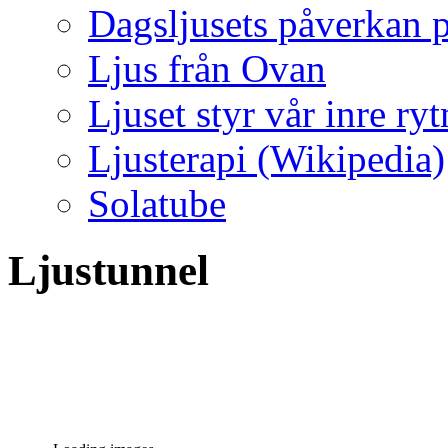
Dagsljusets påverkan p
Ljus från Ovan
Ljuset styr vår inre ry
Ljusterapi (Wikipedia)
Solatube
Ljustunnel