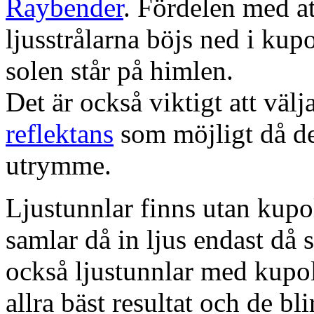
Raybender
. Fördelen med at
ljusstrålarna böjs ned i kup
solen står på himlen.
Det är också viktigt att väl
reflektans
som möjligt då dett
utrymme.
Ljustunnlar finns utan kupo
samlar då in ljus endast då s
också ljustunnlar med kupo
allra bäst resultat och de bl