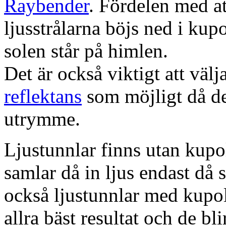
Raybender
. Fördelen med at
ljusstrålarna böjs ned i kup
solen står på himlen.
Det är också viktigt att väl
reflektans
som möjligt då dett
utrymme.
Ljustunnlar finns utan kupo
samlar då in ljus endast då s
också ljustunnlar med kupo
allra bäst resultat och de bl