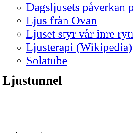
Dagsljusets påverkan p
Ljus från Ovan
Ljuset styr vår inre ry
Ljusterapi (Wikipedia)
Solatube
Ljustunnel