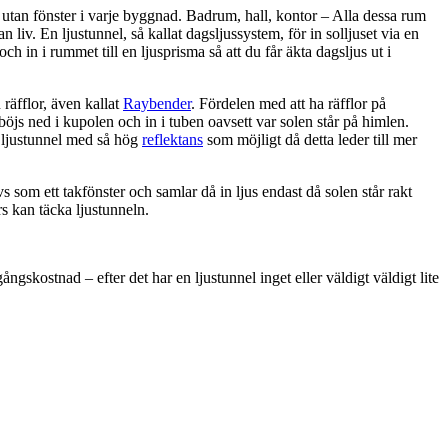
utan fönster i varje byggnad. Badrum, hall, kontor – Alla dessa rum
 liv. En ljustunnel, så kallat dagsljussystem, för in solljuset via en
 och in i rummet till en ljusprisma så att du får äkta dagsljus ut i
räfflor, även kallat
Raybender
. Fördelen med att ha räfflor på
 böjs ned i kupolen och in i tuben oavsett var solen står på himlen.
n ljustunnel med så hög
reflektans
som möjligt då detta leder till mer
s som ett takfönster och samlar då in ljus endast då solen står rakt
rs kan täcka ljustunneln.
ngskostnad – efter det har en ljustunnel inget eller väldigt väldigt lite