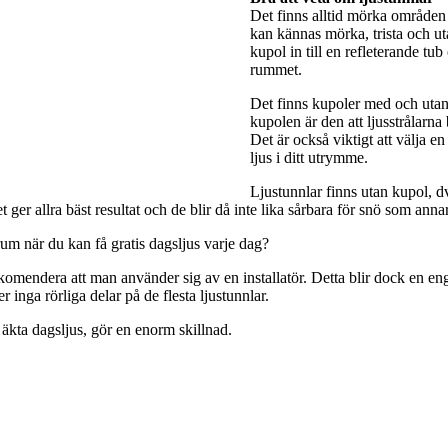
Det finns alltid mörka områden 
kan kännas mörka, trista och utan
kupol in till en refleterande tub
rummet.
Det finns kupoler med och utan 
kupolen är den att ljusstrålarna
Det är också viktigt att välja e
ljus i ditt utrymme.
Ljustunnlar finns utan kupol, dv
ger allra bäst resultat och de blir då inte lika sårbara för snö som anna
rum när du kan få gratis dagsljus varje dag?
rekomendera att man använder sig av en installatör. Detta blir dock en engå
 inga rörliga delar på de flesta ljustunnlar.
 äkta dagsljus, gör en enorm skillnad.