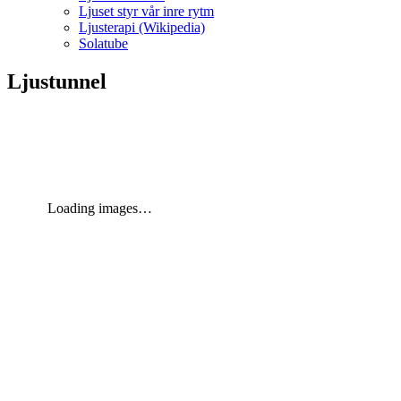
Ljuset styr vår inre rytm
Ljusterapi (Wikipedia)
Solatube
Ljustunnel
Loading images…