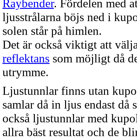
Raybender
. Fördelen med at
ljusstrålarna böjs ned i kup
solen står på himlen.
Det är också viktigt att väl
reflektans
som möjligt då dett
utrymme.
Ljustunnlar finns utan kupo
samlar då in ljus endast då s
också ljustunnlar med kupo
allra bäst resultat och de bl