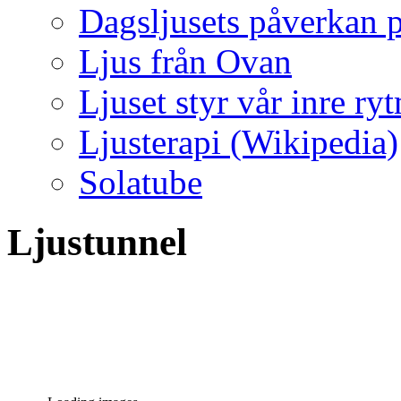
Dagsljusets påverkan p
Ljus från Ovan
Ljuset styr vår inre ry
Ljusterapi (Wikipedia)
Solatube
Ljustunnel