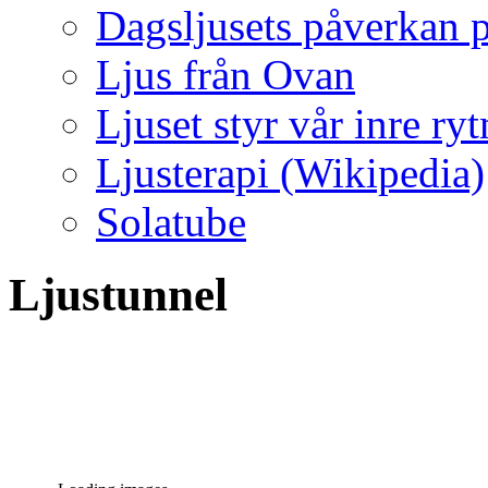
Dagsljusets påverkan p
Ljus från Ovan
Ljuset styr vår inre ry
Ljusterapi (Wikipedia)
Solatube
Ljustunnel