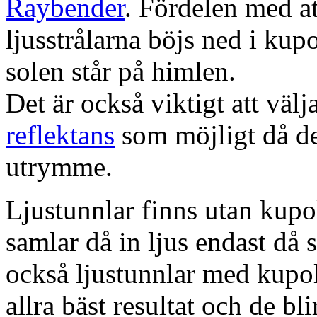
Raybender
. Fördelen med at
ljusstrålarna böjs ned i kup
solen står på himlen.
Det är också viktigt att väl
reflektans
som möjligt då dett
utrymme.
Ljustunnlar finns utan kupo
samlar då in ljus endast då s
också ljustunnlar med kupo
allra bäst resultat och de bl