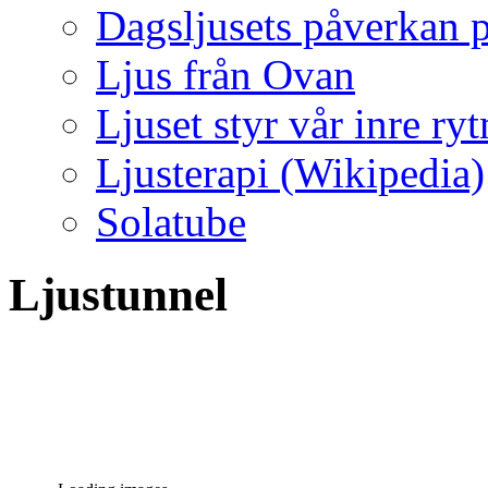
Dagsljusets påverkan p
Ljus från Ovan
Ljuset styr vår inre ry
Ljusterapi (Wikipedia)
Solatube
Ljustunnel