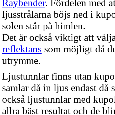
Raybender
. Fördelen med at
ljusstrålarna böjs ned i kup
solen står på himlen.
Det är också viktigt att väl
reflektans
som möjligt då dett
utrymme.
Ljustunnlar finns utan kupo
samlar då in ljus endast då s
också ljustunnlar med kupo
allra bäst resultat och de bl