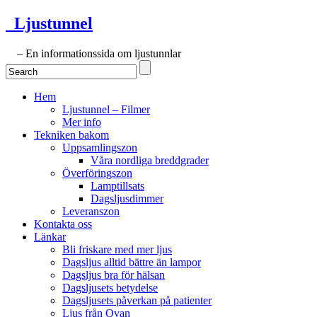
Ljustunnel
– En informationssida om ljustunnlar
Hem
Ljustunnel – Filmer
Mer info
Tekniken bakom
Uppsamlingszon
Våra nordliga breddgrader
Överföringszon
Lamptillsats
Dagsljusdimmer
Leveranszon
Kontakta oss
Länkar
Bli friskare med mer ljus
Dagsljus alltid bättre än lampor
Dagsljus bra för hälsan
Dagsljusets betydelse
Dagsljusets påverkan på patienter
Ljus från Ovan