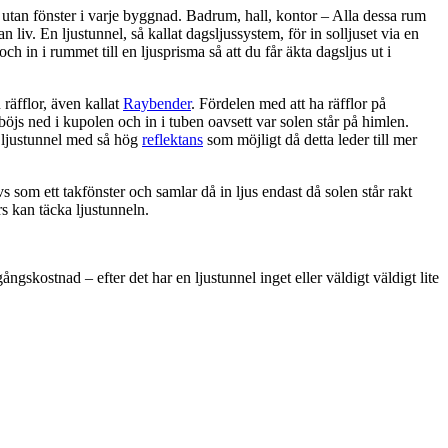
utan fönster i varje byggnad. Badrum, hall, kontor – Alla dessa rum
 liv. En ljustunnel, så kallat dagsljussystem, för in solljuset via en
 och in i rummet till en ljusprisma så att du får äkta dagsljus ut i
räfflor, även kallat
Raybender
. Fördelen med att ha räfflor på
 böjs ned i kupolen och in i tuben oavsett var solen står på himlen.
n ljustunnel med så hög
reflektans
som möjligt då detta leder till mer
s som ett takfönster och samlar då in ljus endast då solen står rakt
rs kan täcka ljustunneln.
ngskostnad – efter det har en ljustunnel inget eller väldigt väldigt lite