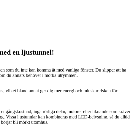
 med en ljustunnel!
n som du inte kan komma åt med vanliga fönster. Du slipper att ha
 som du annars behöver i mörka utrymmen.
us, vilket bland annat ger dig mer energi och minskar risken för
n engångskostnad, inga rörliga delar, motorer eller liknande som kräver
ng. Vissa ljustunnlar kan kombineras med LED-belysning, så du alltid
t börjar bli mörkt utomhus.