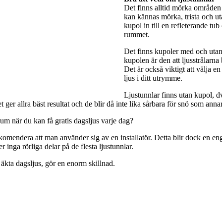
Det finns alltid mörka områden 
kan kännas mörka, trista och utan
kupol in till en refleterande tub
rummet.
Det finns kupoler med och utan 
kupolen är den att ljusstrålarna
Det är också viktigt att välja e
ljus i ditt utrymme.
Ljustunnlar finns utan kupol, dv
ger allra bäst resultat och de blir då inte lika sårbara för snö som anna
rum när du kan få gratis dagsljus varje dag?
rekomendera att man använder sig av en installatör. Detta blir dock en engå
 inga rörliga delar på de flesta ljustunnlar.
 äkta dagsljus, gör en enorm skillnad.