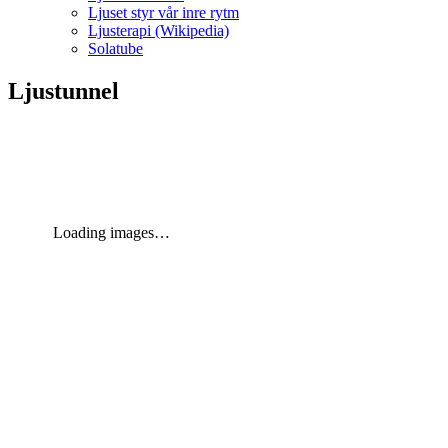
Ljuset styr vår inre rytm
Ljusterapi (Wikipedia)
Solatube
Ljustunnel
Loading images…