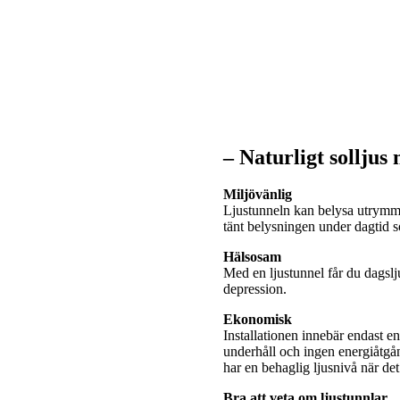
– Naturligt solljus
Miljövänlig
Ljustunneln kan belysa utrymme
tänt belysningen under dagtid
Hälsosam
Med en ljustunnel får du dagslj
depression.
Ekonomisk
Installationen innebär endast e
underhåll och ingen energiåtgå
har en behaglig ljusnivå när de
Bra att veta om ljustunnlar