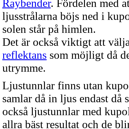
Raybender
. Fördelen med at
ljusstrålarna böjs ned i kup
solen står på himlen.
Det är också viktigt att väl
reflektans
som möjligt då dett
utrymme.
Ljustunnlar finns utan kupo
samlar då in ljus endast då s
också ljustunnlar med kupo
allra bäst resultat och de bl