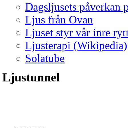
Dagsljusets påverkan p
Ljus från Ovan
Ljuset styr vår inre ry
Ljusterapi (Wikipedia)
Solatube
Ljustunnel