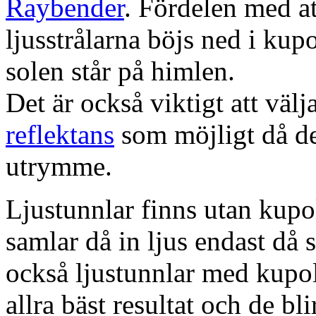
Raybender
. Fördelen med at
ljusstrålarna böjs ned i kup
solen står på himlen.
Det är också viktigt att väl
reflektans
som möjligt då dett
utrymme.
Ljustunnlar finns utan kupo
samlar då in ljus endast då s
också ljustunnlar med kupo
allra bäst resultat och de bl