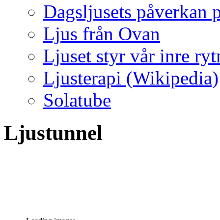
Dagsljusets påverkan p
Ljus från Ovan
Ljuset styr vår inre ry
Ljusterapi (Wikipedia)
Solatube
Ljustunnel