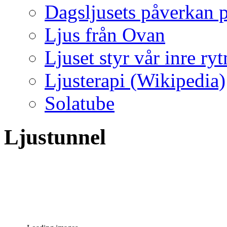
Dagsljusets påverkan p
Ljus från Ovan
Ljuset styr vår inre ry
Ljusterapi (Wikipedia)
Solatube
Ljustunnel