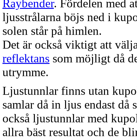
Raybender
. Fördelen med at
ljusstrålarna böjs ned i kup
solen står på himlen.
Det är också viktigt att väl
reflektans
som möjligt då dett
utrymme.
Ljustunnlar finns utan kupo
samlar då in ljus endast då s
också ljustunnlar med kupo
allra bäst resultat och de bl