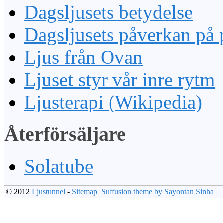
Dagsljusets betydelse
Dagsljusets påverkan på 
Ljus från Ovan
Ljuset styr vår inre rytm
Ljusterapi (Wikipedia)
Återförsäljare
Solatube
© 2012
Ljustunnel
-
Sitemap
Suffusion theme by Sayontan Sinha