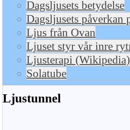
Dagsljusets betydelse
Dagsljusets påverkan p
Ljus från Ovan
Ljuset styr vår inre ry
Ljusterapi (Wikipedia)
Solatube
Ljustunnel