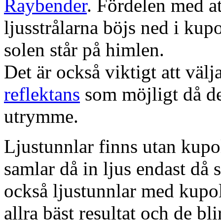
Raybender
. Fördelen med at
ljusstrålarna böjs ned i kup
solen står på himlen.
Det är också viktigt att väl
reflektans
som möjligt då dett
utrymme.
Ljustunnlar finns utan kupo
samlar då in ljus endast då s
också ljustunnlar med kupo
allra bäst resultat och de bl