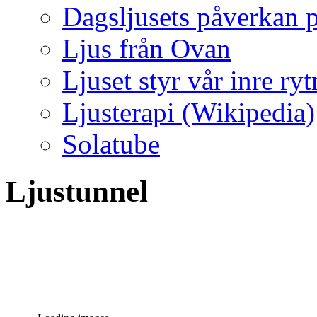
Dagsljusets påverkan p
Ljus från Ovan
Ljuset styr vår inre ry
Ljusterapi (Wikipedia)
Solatube
Ljustunnel