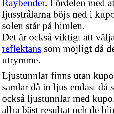
Raybender
. Fördelen med at
ljusstrålarna böjs ned i kup
solen står på himlen.
Det är också viktigt att väl
reflektans
som möjligt då dett
utrymme.
Ljustunnlar finns utan kupo
samlar då in ljus endast då s
också ljustunnlar med kupo
allra bäst resultat och de bl