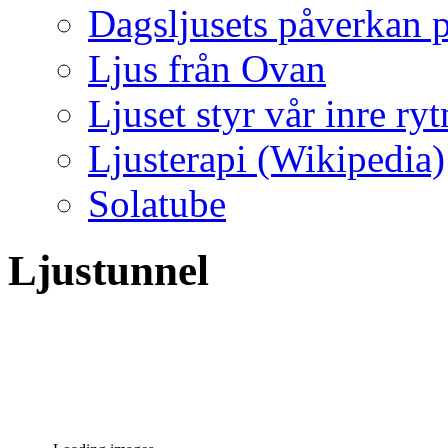
Dagsljusets påverkan p
Ljus från Ovan
Ljuset styr vår inre ry
Ljusterapi (Wikipedia)
Solatube
Ljustunnel