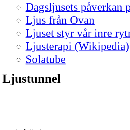
Dagsljusets påverkan p
Ljus från Ovan
Ljuset styr vår inre ry
Ljusterapi (Wikipedia)
Solatube
Ljustunnel