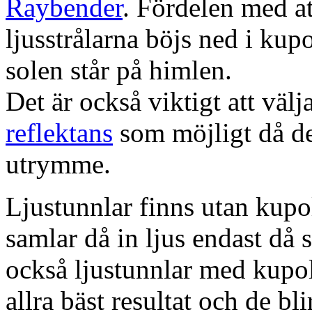
Raybender
. Fördelen med at
ljusstrålarna böjs ned i kup
solen står på himlen.
Det är också viktigt att väl
reflektans
som möjligt då dett
utrymme.
Ljustunnlar finns utan kupo
samlar då in ljus endast då s
också ljustunnlar med kupo
allra bäst resultat och de bl