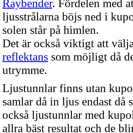
Raybender
. Fördelen med at
ljusstrålarna böjs ned i kup
solen står på himlen.
Det är också viktigt att väl
reflektans
som möjligt då dett
utrymme.
Ljustunnlar finns utan kupo
samlar då in ljus endast då s
också ljustunnlar med kupo
allra bäst resultat och de bl