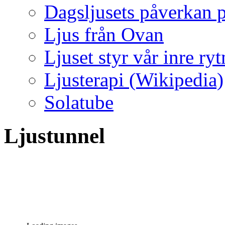
Dagsljusets påverkan p
Ljus från Ovan
Ljuset styr vår inre ry
Ljusterapi (Wikipedia)
Solatube
Ljustunnel