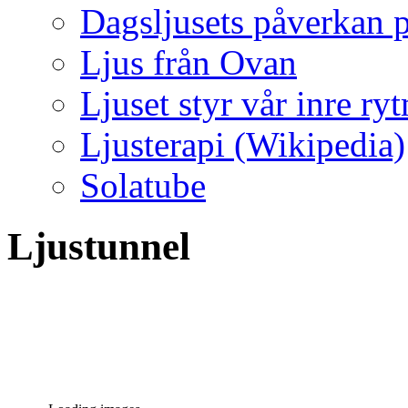
Dagsljusets påverkan p
Ljus från Ovan
Ljuset styr vår inre ry
Ljusterapi (Wikipedia)
Solatube
Ljustunnel