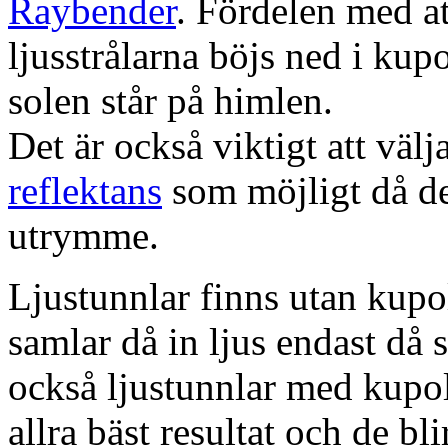
Raybender
. Fördelen med at
ljusstrålarna böjs ned i kup
solen står på himlen.
Det är också viktigt att väl
reflektans
som möjligt då dett
utrymme.
Ljustunnlar finns utan kupo
samlar då in ljus endast då s
också ljustunnlar med kupo
allra bäst resultat och de bl