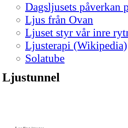
Dagsljusets påverkan p
Ljus från Ovan
Ljuset styr vår inre ry
Ljusterapi (Wikipedia)
Solatube
Ljustunnel