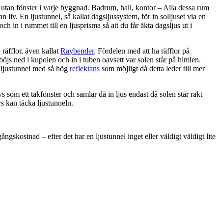
utan fönster i varje byggnad. Badrum, hall, kontor – Alla dessa rum
 liv. En ljustunnel, så kallat dagsljussystem, för in solljuset via en
 och in i rummet till en ljusprisma så att du får äkta dagsljus ut i
räfflor, även kallat
Raybender
. Fördelen med att ha räfflor på
 böjs ned i kupolen och in i tuben oavsett var solen står på himlen.
n ljustunnel med så hög
reflektans
som möjligt då detta leder till mer
s som ett takfönster och samlar då in ljus endast då solen står rakt
rs kan täcka ljustunneln.
ngskostnad – efter det har en ljustunnel inget eller väldigt väldigt lite