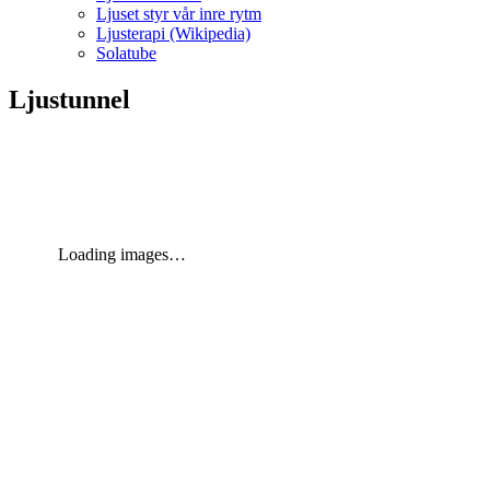
Ljuset styr vår inre rytm
Ljusterapi (Wikipedia)
Solatube
Ljustunnel
Loading images…