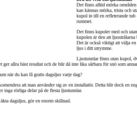
Det finns alltid mörka områden 
kan kännas mörka, trista och utan
kupol in till en refleterande tub
rummet.
Det finns kupoler med och utan 
kupolen är den att ljusstrålarna
Det är också viktigt att välja e
ljus i ditt utrymme.
Ljustunnlar finns utan kupol, dv
ger allra bäst resultat och de blir då inte lika sårbara för snö som anna
rum när du kan få gratis dagsljus varje dag?
rekomendera att man använder sig av en installatör. Detta blir dock en engå
 inga rörliga delar på de flesta ljustunnlar.
 äkta dagsljus, gör en enorm skillnad.