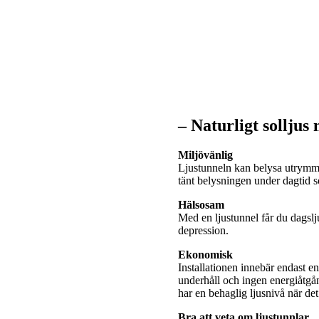
– Naturligt solljus
Miljövänlig
Ljustunneln kan belysa utrymme
tänt belysningen under dagtid
Hälsosam
Med en ljustunnel får du dagslj
depression.
Ekonomisk
Installationen innebär endast e
underhåll och ingen energiåtgå
har en behaglig ljusnivå när de
Bra att veta om ljustunnlar