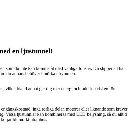
 med en ljustunnel!
n som du inte kan komma åt med vanliga fönster. Du slipper att ha
 som du annars behöver i mörka utrymmen.
us, vilket bland annat ger dig mer energi och minskar risken för
n engångskostnad, inga rörliga delar, motorer eller liknande som kräver
ng. Vissa ljustunnlar kan kombineras med LED-belysning, så du alltid
t börjar bli mörkt utomhus.