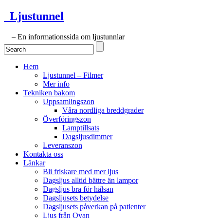
Ljustunnel
– En informationssida om ljustunnlar
Hem
Ljustunnel – Filmer
Mer info
Tekniken bakom
Uppsamlingszon
Våra nordliga breddgrader
Överföringszon
Lamptillsats
Dagsljusdimmer
Leveranszon
Kontakta oss
Länkar
Bli friskare med mer ljus
Dagsljus alltid bättre än lampor
Dagsljus bra för hälsan
Dagsljusets betydelse
Dagsljusets påverkan på patienter
Ljus från Ovan