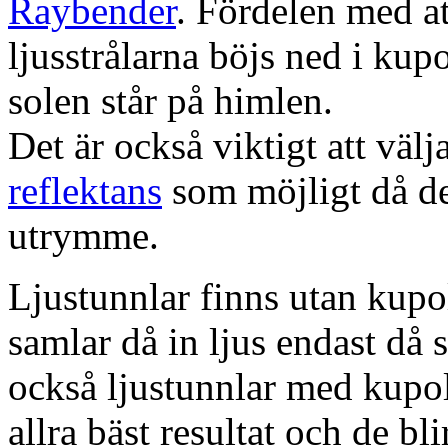
Raybender
. Fördelen med at
ljusstrålarna böjs ned i kup
solen står på himlen.
Det är också viktigt att väl
reflektans
som möjligt då dett
utrymme.
Ljustunnlar finns utan kupo
samlar då in ljus endast då s
också ljustunnlar med kupo
allra bäst resultat och de bl