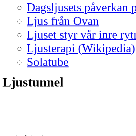
Dagsljusets påverkan p
Ljus från Ovan
Ljuset styr vår inre ry
Ljusterapi (Wikipedia)
Solatube
Ljustunnel