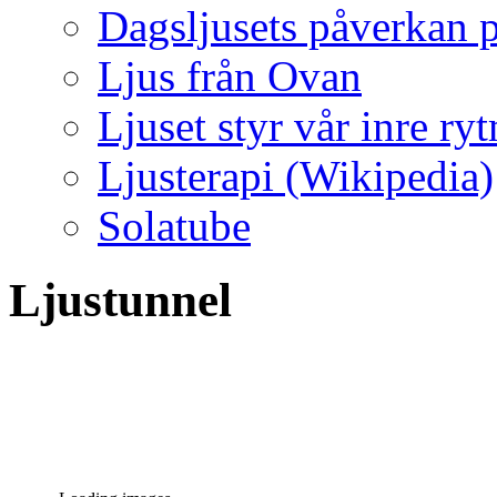
Dagsljusets påverkan p
Ljus från Ovan
Ljuset styr vår inre ry
Ljusterapi (Wikipedia)
Solatube
Ljustunnel