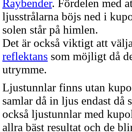
Raybender
. Fördelen med at
ljusstrålarna böjs ned i kup
solen står på himlen.
Det är också viktigt att väl
reflektans
som möjligt då dett
utrymme.
Ljustunnlar finns utan kupo
samlar då in ljus endast då s
också ljustunnlar med kupo
allra bäst resultat och de bl