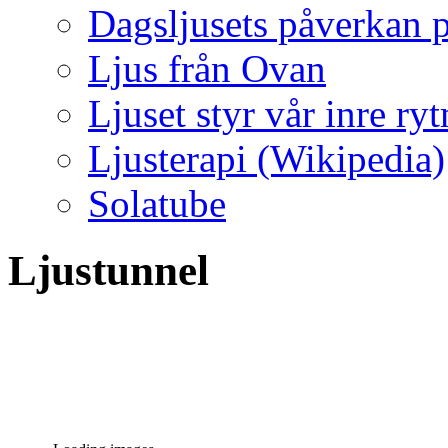
Dagsljusets påverkan p
Ljus från Ovan
Ljuset styr vår inre ry
Ljusterapi (Wikipedia)
Solatube
Ljustunnel