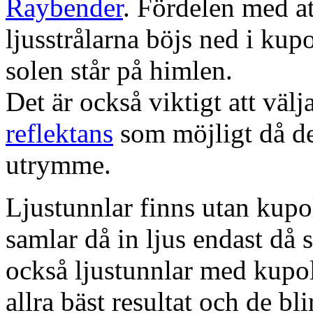
Raybender
. Fördelen med at
ljusstrålarna böjs ned i kup
solen står på himlen.
Det är också viktigt att väl
reflektans
som möjligt då dett
utrymme.
Ljustunnlar finns utan kupo
samlar då in ljus endast då s
också ljustunnlar med kupo
allra bäst resultat och de bl