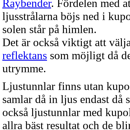
Raybender
. Fördelen med at
ljusstrålarna böjs ned i kup
solen står på himlen.
Det är också viktigt att väl
reflektans
som möjligt då dett
utrymme.
Ljustunnlar finns utan kupo
samlar då in ljus endast då s
också ljustunnlar med kupo
allra bäst resultat och de bl