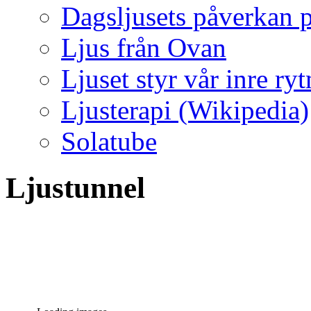
Dagsljusets påverkan p
Ljus från Ovan
Ljuset styr vår inre ry
Ljusterapi (Wikipedia)
Solatube
Ljustunnel