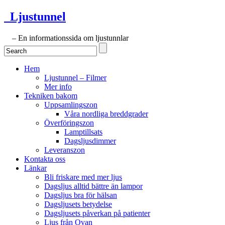
Ljustunnel
– En informationssida om ljustunnlar
Hem
Ljustunnel – Filmer
Mer info
Tekniken bakom
Uppsamlingszon
Våra nordliga breddgrader
Överföringszon
Lamptillsats
Dagsljusdimmer
Leveranszon
Kontakta oss
Länkar
Bli friskare med mer ljus
Dagsljus alltid bättre än lampor
Dagsljus bra för hälsan
Dagsljusets betydelse
Dagsljusets påverkan på patienter
Ljus från Ovan