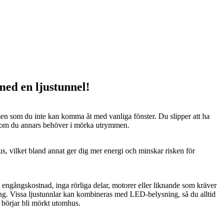
 med en ljustunnel!
n som du inte kan komma åt med vanliga fönster. Du slipper att ha
 som du annars behöver i mörka utrymmen.
us, vilket bland annat ger dig mer energi och minskar risken för
n engångskostnad, inga rörliga delar, motorer eller liknande som kräver
ng. Vissa ljustunnlar kan kombineras med LED-belysning, så du alltid
t börjar bli mörkt utomhus.