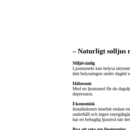
– Naturligt solljus
Miljövänlig
Ljustunneln kan belysa utrymme
tänt belysningen under dagtid
Hälsosam
Med en ljustunnel får du dagslj
depression.
Ekonomisk
Installationen innebär endast e
underhåll och ingen energiåtgå
har en behaglig ljusnivå när de
Bra att veta om ljustunnlar