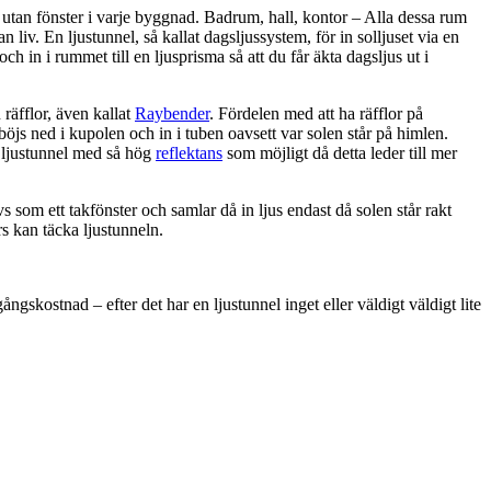
utan fönster i varje byggnad. Badrum, hall, kontor – Alla dessa rum
 liv. En ljustunnel, så kallat dagsljussystem, för in solljuset via en
 och in i rummet till en ljusprisma så att du får äkta dagsljus ut i
räfflor, även kallat
Raybender
. Fördelen med att ha räfflor på
 böjs ned i kupolen och in i tuben oavsett var solen står på himlen.
n ljustunnel med så hög
reflektans
som möjligt då detta leder till mer
s som ett takfönster och samlar då in ljus endast då solen står rakt
rs kan täcka ljustunneln.
ngskostnad – efter det har en ljustunnel inget eller väldigt väldigt lite