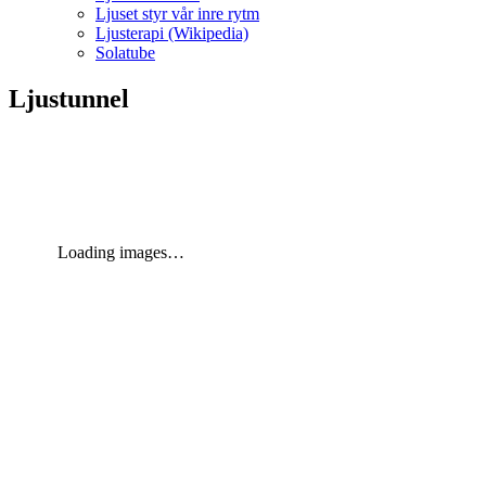
Ljuset styr vår inre rytm
Ljusterapi (Wikipedia)
Solatube
Ljustunnel
Loading images…