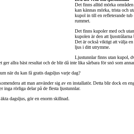
Det finns alltid mörka områden 
kan kännas mörka, trista och utan
kupol in till en refleterande tub
rummet.
Det finns kupoler med och utan 
kupolen är den att ljusstrålarna
Det är också viktigt att välja e
ljus i ditt utrymme.
Ljustunnlar finns utan kupol, dv
ger allra bäst resultat och de blir då inte lika sårbara för snö som anna
rum när du kan få gratis dagsljus varje dag?
rekomendera att man använder sig av en installatör. Detta blir dock en engå
 inga rörliga delar på de flesta ljustunnlar.
 äkta dagsljus, gör en enorm skillnad.