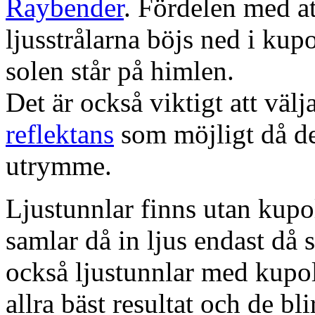
Raybender
. Fördelen med at
ljusstrålarna böjs ned i kup
solen står på himlen.
Det är också viktigt att väl
reflektans
som möjligt då dett
utrymme.
Ljustunnlar finns utan kupo
samlar då in ljus endast då s
också ljustunnlar med kupo
allra bäst resultat och de bl