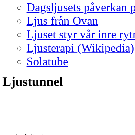
Dagsljusets påverkan p
Ljus från Ovan
Ljuset styr vår inre ry
Ljusterapi (Wikipedia)
Solatube
Ljustunnel