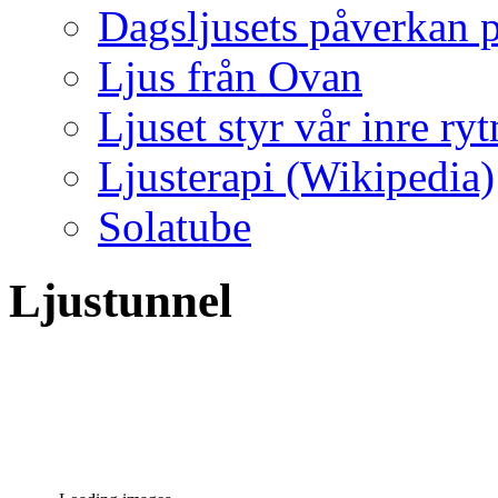
Dagsljusets påverkan p
Ljus från Ovan
Ljuset styr vår inre ry
Ljusterapi (Wikipedia)
Solatube
Ljustunnel