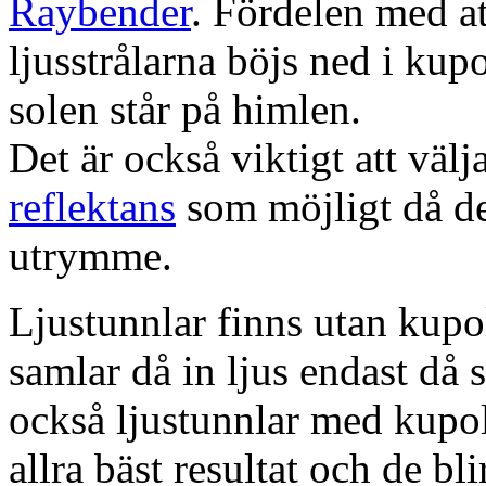
Raybender
. Fördelen med at
ljusstrålarna böjs ned i kup
solen står på himlen.
Det är också viktigt att väl
reflektans
som möjligt då dett
utrymme.
Ljustunnlar finns utan kupo
samlar då in ljus endast då s
också ljustunnlar med kupo
allra bäst resultat och de bl