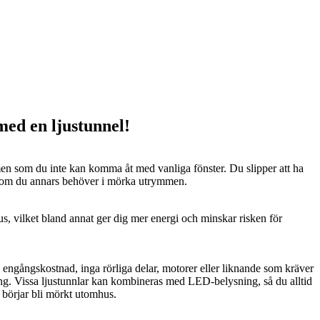
 med en ljustunnel!
n som du inte kan komma åt med vanliga fönster. Du slipper att ha
 som du annars behöver i mörka utrymmen.
us, vilket bland annat ger dig mer energi och minskar risken för
n engångskostnad, inga rörliga delar, motorer eller liknande som kräver
ng. Vissa ljustunnlar kan kombineras med LED-belysning, så du alltid
t börjar bli mörkt utomhus.