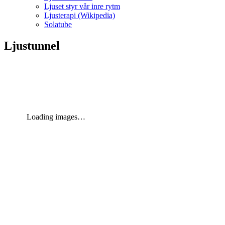
Ljuset styr vår inre rytm
Ljusterapi (Wikipedia)
Solatube
Ljustunnel
Loading images…