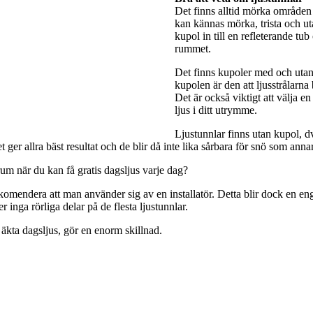
Det finns alltid mörka områden 
kan kännas mörka, trista och utan
kupol in till en refleterande tub
rummet.
Det finns kupoler med och utan 
kupolen är den att ljusstrålarna
Det är också viktigt att välja e
ljus i ditt utrymme.
Ljustunnlar finns utan kupol, dv
ger allra bäst resultat och de blir då inte lika sårbara för snö som anna
rum när du kan få gratis dagsljus varje dag?
rekomendera att man använder sig av en installatör. Detta blir dock en engå
 inga rörliga delar på de flesta ljustunnlar.
 äkta dagsljus, gör en enorm skillnad.