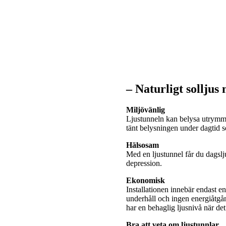
– Naturligt solljus
Miljövänlig
Ljustunneln kan belysa utrymme
tänt belysningen under dagtid
Hälsosam
Med en ljustunnel får du dagslj
depression.
Ekonomisk
Installationen innebär endast e
underhåll och ingen energiåtgå
har en behaglig ljusnivå när de
Bra att veta om ljustunnlar