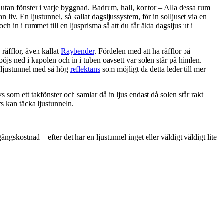
utan fönster i varje byggnad. Badrum, hall, kontor – Alla dessa rum
 liv. En ljustunnel, så kallat dagsljussystem, för in solljuset via en
 och in i rummet till en ljusprisma så att du får äkta dagsljus ut i
räfflor, även kallat
Raybender
. Fördelen med att ha räfflor på
 böjs ned i kupolen och in i tuben oavsett var solen står på himlen.
n ljustunnel med så hög
reflektans
som möjligt då detta leder till mer
s som ett takfönster och samlar då in ljus endast då solen står rakt
rs kan täcka ljustunneln.
ngskostnad – efter det har en ljustunnel inget eller väldigt väldigt lite