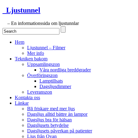
Ljustunnel
– En informationssida om ljustunnlar
Hem
Ljustunnel – Filmer
Mer info
Tekniken bakom
Uppsamlingszon
Våra nordliga breddgrader
Överföringszon
Lamptillsats
Dagsljusdimmer
Leveranszon
Kontakta oss
Länkar
Bli friskare med mer ljus
Dagsljus alltid bättre än lampor
Dagsljus bra för hälsan
Dagsljusets betydelse
Dagsljusets påverkan på patienter
Ljus från Ovan