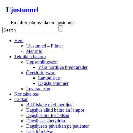
Ljustunnel
– En informationssida om ljustunnlar
Hem
Ljustunnel – Filmer
Mer info
Tekniken bakom
Uppsamlingszon
Våra nordliga breddgrader
Överföringszon
Lamptillsats
Dagsljusdimmer
Leveranszon
Kontakta oss
Länkar
Bli friskare med mer ljus
Dagsljus alltid bättre än lampor
Dagsljus bra för hälsan
Dagsljusets betydelse
Dagsljusets påverkan på patienter
Ljus från Ovan