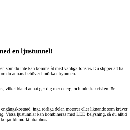
 med en ljustunnel!
n som du inte kan komma åt med vanliga fönster. Du slipper att ha
 som du annars behöver i mörka utrymmen.
us, vilket bland annat ger dig mer energi och minskar risken för
n engångskostnad, inga rörliga delar, motorer eller liknande som kräver
ng. Vissa ljustunnlar kan kombineras med LED-belysning, så du alltid
t börjar bli mörkt utomhus.