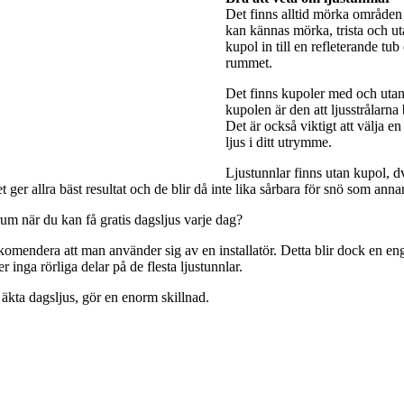
Det finns alltid mörka områden 
kan kännas mörka, trista och utan
kupol in till en refleterande tub
rummet.
Det finns kupoler med och utan 
kupolen är den att ljusstrålarna
Det är också viktigt att välja e
ljus i ditt utrymme.
Ljustunnlar finns utan kupol, dv
ger allra bäst resultat och de blir då inte lika sårbara för snö som anna
rum när du kan få gratis dagsljus varje dag?
rekomendera att man använder sig av en installatör. Detta blir dock en engå
 inga rörliga delar på de flesta ljustunnlar.
 äkta dagsljus, gör en enorm skillnad.