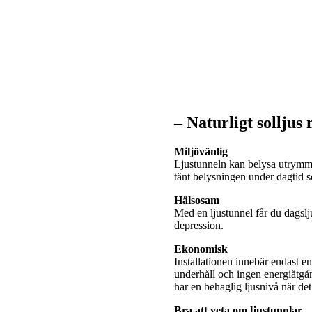
– Naturligt solljus
Miljövänlig
Ljustunneln kan belysa utrymme
tänt belysningen under dagtid
Hälsosam
Med en ljustunnel får du dagslj
depression.
Ekonomisk
Installationen innebär endast e
underhåll och ingen energiåtgå
har en behaglig ljusnivå när de
Bra att veta om ljustunnlar