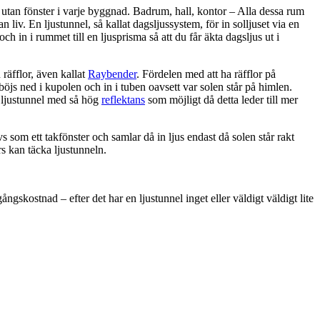
utan fönster i varje byggnad. Badrum, hall, kontor – Alla dessa rum
 liv. En ljustunnel, så kallat dagsljussystem, för in solljuset via en
 och in i rummet till en ljusprisma så att du får äkta dagsljus ut i
räfflor, även kallat
Raybender
. Fördelen med att ha räfflor på
 böjs ned i kupolen och in i tuben oavsett var solen står på himlen.
n ljustunnel med så hög
reflektans
som möjligt då detta leder till mer
s som ett takfönster och samlar då in ljus endast då solen står rakt
rs kan täcka ljustunneln.
ngskostnad – efter det har en ljustunnel inget eller väldigt väldigt lite