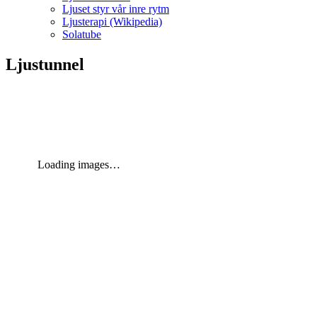
Ljuset styr vår inre rytm
Ljusterapi (Wikipedia)
Solatube
Ljustunnel
Loading images…