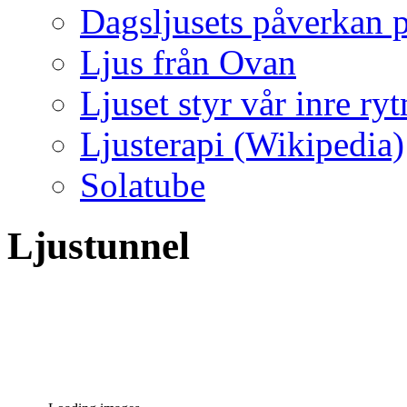
Dagsljusets påverkan p
Ljus från Ovan
Ljuset styr vår inre ry
Ljusterapi (Wikipedia)
Solatube
Ljustunnel