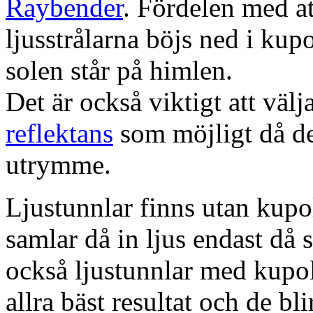
Raybender
. Fördelen med at
ljusstrålarna böjs ned i kup
solen står på himlen.
Det är också viktigt att väl
reflektans
som möjligt då dett
utrymme.
Ljustunnlar finns utan kupo
samlar då in ljus endast då s
också ljustunnlar med kupo
allra bäst resultat och de bl