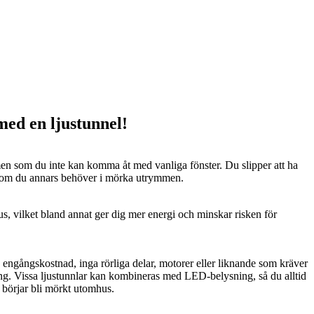
 med en ljustunnel!
n som du inte kan komma åt med vanliga fönster. Du slipper att ha
 som du annars behöver i mörka utrymmen.
us, vilket bland annat ger dig mer energi och minskar risken för
n engångskostnad, inga rörliga delar, motorer eller liknande som kräver
ng. Vissa ljustunnlar kan kombineras med LED-belysning, så du alltid
t börjar bli mörkt utomhus.