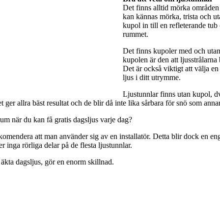
Det finns alltid mörka områden 
kan kännas mörka, trista och utan
kupol in till en refleterande tub
rummet.
Det finns kupoler med och utan 
kupolen är den att ljusstrålarna
Det är också viktigt att välja e
ljus i ditt utrymme.
Ljustunnlar finns utan kupol, dv
ger allra bäst resultat och de blir då inte lika sårbara för snö som anna
rum när du kan få gratis dagsljus varje dag?
rekomendera att man använder sig av en installatör. Detta blir dock en engå
 inga rörliga delar på de flesta ljustunnlar.
 äkta dagsljus, gör en enorm skillnad.