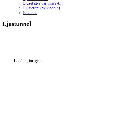
Ljuset styr vår inre rytm
Ljusterapi (Wikipedia)
Solatube
Ljustunnel
Loading images…