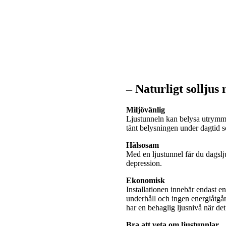
– Naturligt solljus
Miljövänlig
Ljustunneln kan belysa utrymme
tänt belysningen under dagtid
Hälsosam
Med en ljustunnel får du dagslj
depression.
Ekonomisk
Installationen innebär endast e
underhåll och ingen energiåtgå
har en behaglig ljusnivå när de
Bra att veta om ljustunnlar