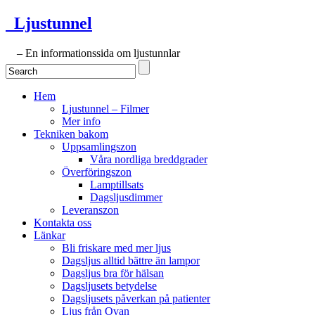
Ljustunnel
– En informationssida om ljustunnlar
Hem
Ljustunnel – Filmer
Mer info
Tekniken bakom
Uppsamlingszon
Våra nordliga breddgrader
Överföringszon
Lamptillsats
Dagsljusdimmer
Leveranszon
Kontakta oss
Länkar
Bli friskare med mer ljus
Dagsljus alltid bättre än lampor
Dagsljus bra för hälsan
Dagsljusets betydelse
Dagsljusets påverkan på patienter
Ljus från Ovan