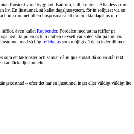
utan fönster i varje byggnad. Badrum, hall, kontor – Alla dessa rum
 liv. En ljustunnel, så kallat dagsljussystem, för in solljuset via en
 och in i rummet till en ljusprisma så att du får äkta dagsljus ut i
räfflor, även kallat
Raybender
. Fördelen med att ha räfflor på
 böjs ned i kupolen och in i tuben oavsett var solen står på himlen.
n ljustunnel med så hög
reflektans
som möjligt då detta leder till mer
s som ett takfönster och samlar då in ljus endast då solen står rakt
rs kan täcka ljustunneln.
ngskostnad – efter det har en ljustunnel inget eller väldigt väldigt lite