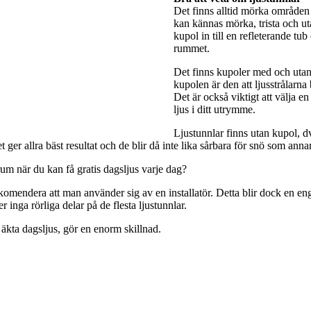
Det finns alltid mörka områden 
kan kännas mörka, trista och utan
kupol in till en refleterande tub
rummet.
Det finns kupoler med och utan 
kupolen är den att ljusstrålarna
Det är också viktigt att välja e
ljus i ditt utrymme.
Ljustunnlar finns utan kupol, dv
ger allra bäst resultat och de blir då inte lika sårbara för snö som anna
rum när du kan få gratis dagsljus varje dag?
rekomendera att man använder sig av en installatör. Detta blir dock en engå
 inga rörliga delar på de flesta ljustunnlar.
 äkta dagsljus, gör en enorm skillnad.