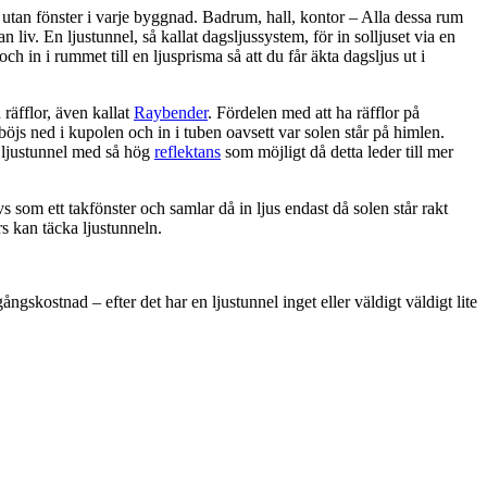
utan fönster i varje byggnad. Badrum, hall, kontor – Alla dessa rum
 liv. En ljustunnel, så kallat dagsljussystem, för in solljuset via en
 och in i rummet till en ljusprisma så att du får äkta dagsljus ut i
räfflor, även kallat
Raybender
. Fördelen med att ha räfflor på
 böjs ned i kupolen och in i tuben oavsett var solen står på himlen.
n ljustunnel med så hög
reflektans
som möjligt då detta leder till mer
s som ett takfönster och samlar då in ljus endast då solen står rakt
rs kan täcka ljustunneln.
ngskostnad – efter det har en ljustunnel inget eller väldigt väldigt lite