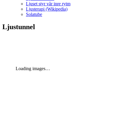
Ljuset styr vår inre rytm
Ljusterapi (Wikipedia)
Solatube
Ljustunnel
Loading images…