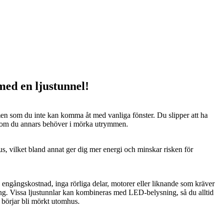
 med en ljustunnel!
n som du inte kan komma åt med vanliga fönster. Du slipper att ha
 som du annars behöver i mörka utrymmen.
us, vilket bland annat ger dig mer energi och minskar risken för
n engångskostnad, inga rörliga delar, motorer eller liknande som kräver
ng. Vissa ljustunnlar kan kombineras med LED-belysning, så du alltid
t börjar bli mörkt utomhus.