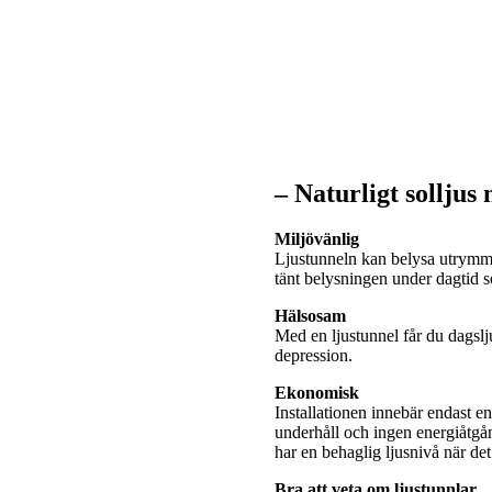
– Naturligt solljus
Miljövänlig
Ljustunneln kan belysa utrymme
tänt belysningen under dagtid
Hälsosam
Med en ljustunnel får du dagslj
depression.
Ekonomisk
Installationen innebär endast e
underhåll och ingen energiåtgå
har en behaglig ljusnivå när de
Bra att veta om ljustunnlar