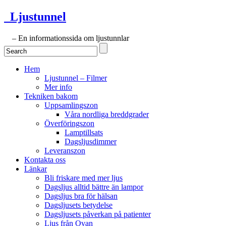
Ljustunnel
– En informationssida om ljustunnlar
Hem
Ljustunnel – Filmer
Mer info
Tekniken bakom
Uppsamlingszon
Våra nordliga breddgrader
Överföringszon
Lamptillsats
Dagsljusdimmer
Leveranszon
Kontakta oss
Länkar
Bli friskare med mer ljus
Dagsljus alltid bättre än lampor
Dagsljus bra för hälsan
Dagsljusets betydelse
Dagsljusets påverkan på patienter
Ljus från Ovan