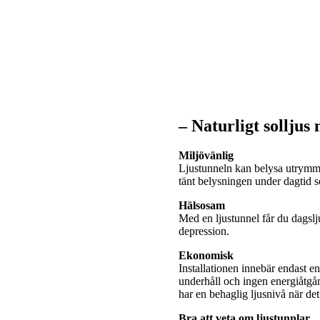
– Naturligt solljus
Miljövänlig
Ljustunneln kan belysa utrymme
tänt belysningen under dagtid
Hälsosam
Med en ljustunnel får du dagslj
depression.
Ekonomisk
Installationen innebär endast e
underhåll och ingen energiåtgå
har en behaglig ljusnivå när de
Bra att veta om ljustunnlar