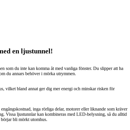
 med en ljustunnel!
n som du inte kan komma åt med vanliga fönster. Du slipper att ha
 som du annars behöver i mörka utrymmen.
us, vilket bland annat ger dig mer energi och minskar risken för
n engångskostnad, inga rörliga delar, motorer eller liknande som kräver
ng. Vissa ljustunnlar kan kombineras med LED-belysning, så du alltid
t börjar bli mörkt utomhus.