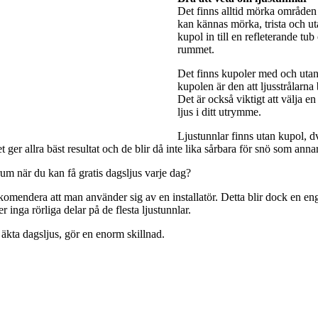
Det finns alltid mörka områden 
kan kännas mörka, trista och utan
kupol in till en refleterande tub
rummet.
Det finns kupoler med och utan 
kupolen är den att ljusstrålarna
Det är också viktigt att välja e
ljus i ditt utrymme.
Ljustunnlar finns utan kupol, dv
ger allra bäst resultat och de blir då inte lika sårbara för snö som anna
rum när du kan få gratis dagsljus varje dag?
rekomendera att man använder sig av en installatör. Detta blir dock en engå
 inga rörliga delar på de flesta ljustunnlar.
 äkta dagsljus, gör en enorm skillnad.