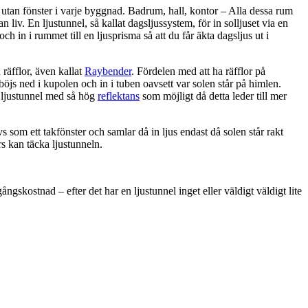
utan fönster i varje byggnad. Badrum, hall, kontor – Alla dessa rum
 liv. En ljustunnel, så kallat dagsljussystem, för in solljuset via en
 och in i rummet till en ljusprisma så att du får äkta dagsljus ut i
räfflor, även kallat
Raybender
. Fördelen med att ha räfflor på
 böjs ned i kupolen och in i tuben oavsett var solen står på himlen.
n ljustunnel med så hög
reflektans
som möjligt då detta leder till mer
s som ett takfönster och samlar då in ljus endast då solen står rakt
rs kan täcka ljustunneln.
ngskostnad – efter det har en ljustunnel inget eller väldigt väldigt lite