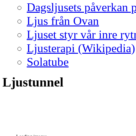
Dagsljusets påverkan p
Ljus från Ovan
Ljuset styr vår inre ry
Ljusterapi (Wikipedia)
Solatube
Ljustunnel