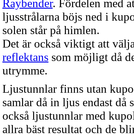
Raybender
. Fördelen med at
ljusstrålarna böjs ned i kup
solen står på himlen.
Det är också viktigt att väl
reflektans
som möjligt då dett
utrymme.
Ljustunnlar finns utan kupo
samlar då in ljus endast då s
också ljustunnlar med kupo
allra bäst resultat och de bl