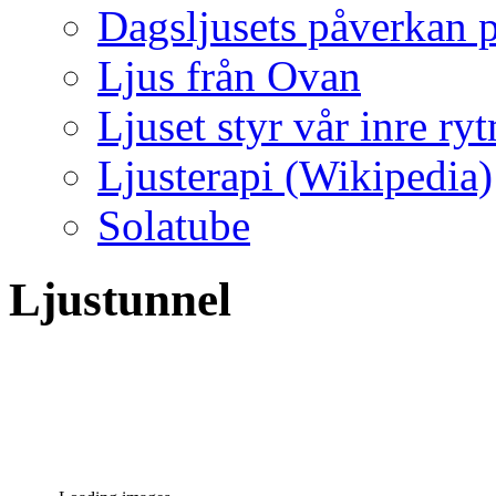
Dagsljusets påverkan p
Ljus från Ovan
Ljuset styr vår inre ry
Ljusterapi (Wikipedia)
Solatube
Ljustunnel