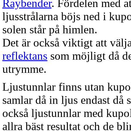
Raybender
. Fördelen med at
ljusstrålarna böjs ned i kup
solen står på himlen.
Det är också viktigt att väl
reflektans
som möjligt då dett
utrymme.
Ljustunnlar finns utan kupo
samlar då in ljus endast då s
också ljustunnlar med kupo
allra bäst resultat och de bl