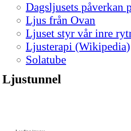
Dagsljusets påverkan p
Ljus från Ovan
Ljuset styr vår inre ry
Ljusterapi (Wikipedia)
Solatube
Ljustunnel