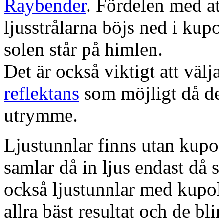
Raybender
. Fördelen med at
ljusstrålarna böjs ned i kup
solen står på himlen.
Det är också viktigt att väl
reflektans
som möjligt då dett
utrymme.
Ljustunnlar finns utan kupo
samlar då in ljus endast då s
också ljustunnlar med kupo
allra bäst resultat och de bl